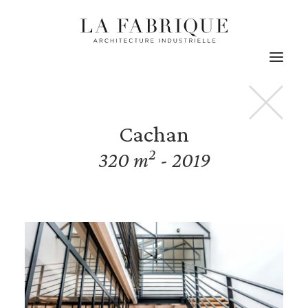
Actualités
Les projets
Cachan
L’agence
2
320 m
- 2019
Contact